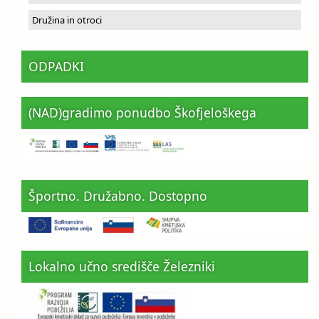
Družina in otroci
ODPADKI
(NAD)gradimo ponudbo Škofjeloškega
Športno. Družabno. Dostopno
Lokalno učno središče Železniki