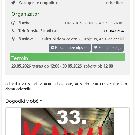
Kategorije dogodka:
Prireditev
Organizator
Naziv:
TURISTIČNO DRUŠTVO ŽELEZNIKI
Telefonska številka:
031 647 604
Naslov:
Kultruni dom Železniki, Trnje 39
,
4228 Železniki
Prikaži na zemljevidu
Pot do lokacije
Termini
29.05.2026
(petek)
ob
12:00
-
30.05.2026
(sobota)
ob
12:00
od petka, 29. 5., od 12.00 ure, do sobote, 30. 5., do 12.00 ure v Kulturnem
domu Železniki
Dogodki v občini