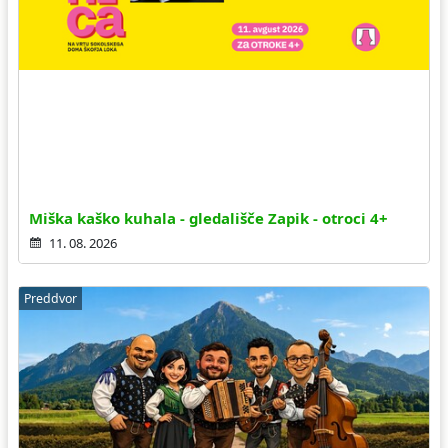
Miška kaško kuhala - gledališče Zapik - otroci 4+
11. 08. 2026
Preddvor