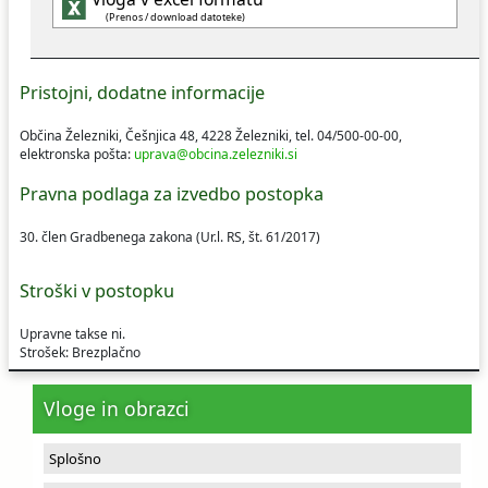
(Prenos / download datoteke)
Ceniki
Proračun občine
Uradni dokumenti in povezave
Fotogalerija
Koledar odvoza odpadkov
Pristojni, dodatne informacije
Občina Železniki, Češnjica 48, 4228 Železniki, tel. 04/500-00-00,
Varstvo osebnih podatkov
Varuhov kotiček
elektronska pošta:
uprava@obcina.zelezniki.si
Pravna podlaga za izvedbo postopka
Katalog informacij javnega značaja
30. člen Gradbenega zakona (Ur.l. RS, št. 61/2017)
Stroški v postopku
Upravne takse ni.
Strošek:
Brezplačno
Vloge in obrazci
Splošno