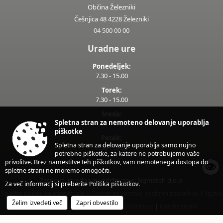
Občina Železniki
Češnjica 48 4228 Železniki
04 500 00 00
Uradne ure
Ponedeljek:
7.30 - 15.00
Torek:
7.30 - 15.00
Sreda:
Spletna stran za nemoteno delovanje uporablja
7.30 - 17.00
piškotke
Petek:
Spletna stran za delovanje uporablja samo nujno
7.30 - 13.00
potrebne piškotke, za katere ne potrebujemo vaše
privolitve. Brez namestitve teh piškotkov, vam nemotenega dostopa do
spletne strani ne moremo omogočiti.
Zasnova, izvedba in vzdrževanje: Sigmateh d.o.o.
Za več informacij si preberite
Politika piškotkov
.
Splošni pogoji spletne strani
|
Center za varstvo osebnih podatkov
|
Izjava
Želim izvedeti več
Zapri obvestilo
o dostopnosti (ZDSMA)
|
Politika piškotkov
|
Kazalo strani